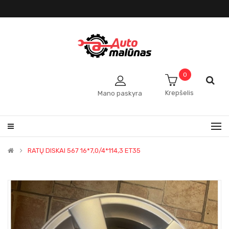
0
Krepšelis
Mano paskyra
RATŲ DISKAI 567 16*7,0/4*114,3 ET35