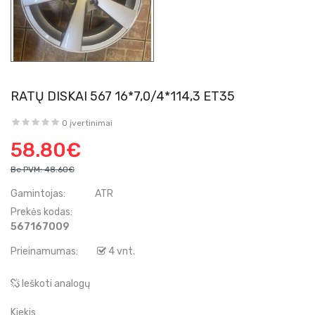
RATŲ DISKAI 567 16*7,0/4*114,3 ET35
0 įvertinimai
58.80€
Be PVM:
48.60€
Gamintojas:
ATR
Prekės kodas:
567167009
Prieinamumas:
4 vnt.
Ieškoti analogų
Kiekis