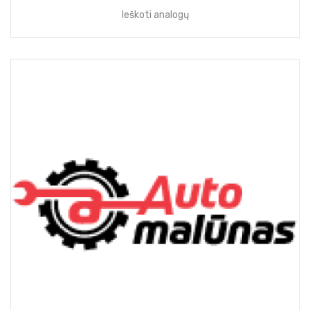
Ieškoti analogų