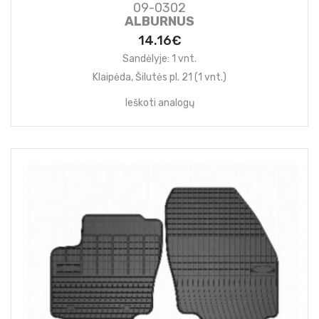
09-0302
ALBURNUS
14.16€
Sandėlyje: 1 vnt.
Klaipėda, Šilutės pl. 21 (1 vnt.)
Ieškoti analogų