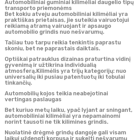
Automobiliniai guminiai kilimėliai daugelio tipų
transporto priemonėms
Bet kokiu atveju automobiliniai kilimėliai yra
praktiškas prietaisas, jie suteikia vairuotojui
reikiamą atramą vairuojant ir apsaugo
automobilio grindis nuo nešvarumų.
Tačiau tuo tarpu reikia tenkintis paprastu
skoniu, bet ne paprastais daiktais.
Optiškai patrauklus dizainas praturtina vidinį
gyvenimą ir užtikrina individualią
atmosferą.Kilimėlis yra trijų kategorijų: nuo
universalių iki pusiau patentuotų iki tobulai
tinkančių.
Automobilių kojos teikia neabejotinai
vertingas paslaugas
Bet kuriuo metų laiku, ypač lyjant ar sningant,
automobiliniai kilimėliai yra nepamainomi
norint tausoti ne tik kilimines grindis.
Nuolatinė drėgmė grindų dangoje gali visam
laikui uždengti korpusą ir sukelti nešvarumų