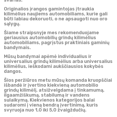
švarias.
Originalios įrangos gamintojas įtraukia
kilimėlius naujiems automobiliams, kurie gali
būti labiau dekoruoti, o ne apsaugoti nuo oro
sąlygų.
Šiame straipsnyje mes rekomenduojame
geriausius automobilių grindų kilimėlius
automobiliams, pagrįstus praktiniais gaminių
bandymais.
Mūsų bandymai apėmė individualius ir
universalius grindų kilimėlius arba universalius
kilimėlius, ieškodami aukščiausios kokybės
dangos.
Šios peržiūros metu mūsų komanda kruopščiai
išbandė ir įvertino kiekvieną automobilio
grindų kilimėlį, atsižvelgdama į tinkamumą,
ilgaamžiškumą, stabilumą ir vandens
sulaikymą. Kiekvienos kategorijos balai
sudaromi į vieną bendrą įvertinimą, kuris
svyruoja nuo 1,0 iki 5,0 žvaigždučių.