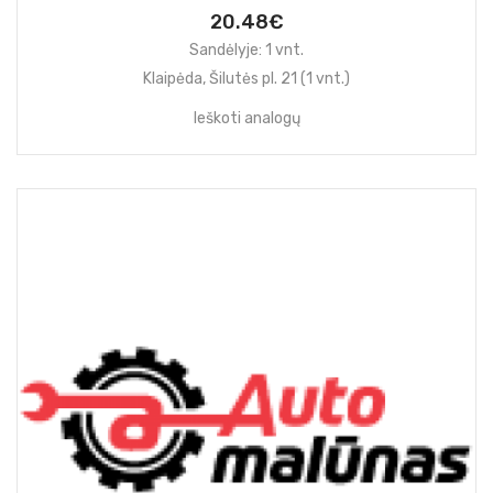
20.48€
Sandėlyje: 1 vnt.
Klaipėda, Šilutės pl. 21 (1 vnt.)
Ieškoti analogų