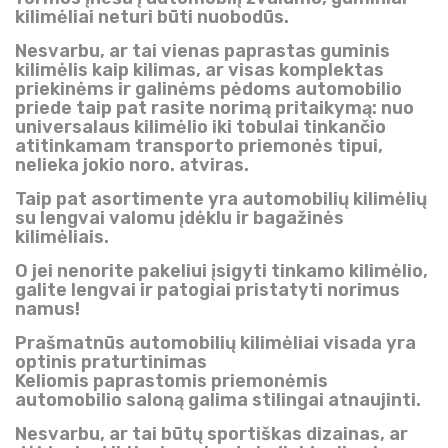
kilimėliai neturi būti nuobodūs.
Nesvarbu, ar tai vienas paprastas guminis
kilimėlis kaip kilimas, ar visas komplektas
priekinėms ir galinėms pėdoms automobilio
priede taip pat rasite norimą pritaikymą: nuo
universalaus kilimėlio iki tobulai tinkančio
atitinkamam transporto priemonės tipui,
nelieka jokio noro. atviras.
Taip pat asortimente yra automobilių kilimėlių
su lengvai valomu įdėklu ir bagažinės
kilimėliais.
O jei nenorite pakeliui įsigyti tinkamo kilimėlio,
galite lengvai ir patogiai pristatyti norimus
namus!
Prašmatnūs automobilių kilimėliai visada yra
optinis praturtinimas
Keliomis paprastomis priemonėmis
automobilio saloną galima stilingai atnaujinti.
Nesvarbu, ar tai būtų sportiškas dizainas, ar