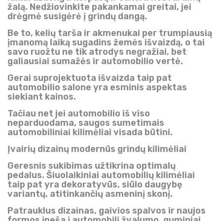
žalą. Nedžiovinkite pakankamai greitai, jei
drėgmė susigėrė į grindų dangą.
Be to, kelių tarša ir akmenukai per trumpiausią
įmanomą laiką sugadins žemės išvaizdą, o tai
savo ruožtu ne tik atrodys negražiai, bet
galiausiai sumažės ir automobilio vertė.
Gerai suprojektuota išvaizda taip pat
automobilio salone yra esminis aspektas
siekiant kainos.
Tačiau net jei automobilio iš viso
neparduodama, saugos sumetimais
automobiliniai kilimėliai visada būtini.
Įvairių dizainų modernūs grindų kilimėliai
Geresnis sukibimas užtikrina optimalų
pedalus. Šiuolaikiniai automobilių kilimėliai
taip pat yra dekoratyvūs, siūlo daugybę
variantų, atitinkančių asmeninį skonį.
Patrauklus dizainas, gaivios spalvos ir naujos
formos įneša į automobilį žvalumo, guminiai