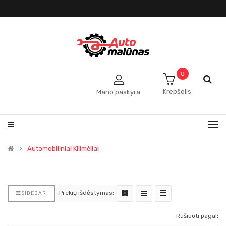
0
Krepšelis
Mano paskyra
Automobiliniai Kilimėliai
Prekių išdėstymas:
SIDEBAR
Rūšiuoti pagal: