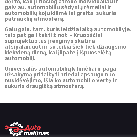
dėl to, kad ji tiesiog atrodo individualiau ir
gaiviau, automobilių sėdynių rėmeliai ir
automobilių kojų kilimėliai greitai sukuria
patrauklią atmosferą.
Galų gale, tam, kuris leidžia laiką automobilyje,
taip pat gali tekti žinoti - Kruopščiai
suprojektuotas įrenginys skatina
atsipalaiduoti ir suteikia šiek tiek džiaugsmo
kiekvieną dieną, kai įlipate į išpuoselėtą
automobilį.
Universalūs automobilių kilimėliai ir pagal
užsakymą pritaikyti priedai apsaugo nuo
nusidėvėjimo, išlaiko automobilio vertę ir
sukuria draugišką atmosferą.