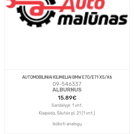
AUTOMOBILINIAI KILIMĖLIAI BMW E70/E71 X5/X6
09-546337
ALBURNUS
15.89€
Sandėlyje: 1 vnt.
Klaipėda, Šilutės pl. 21 (1 vnt.)
Ieškoti analogų