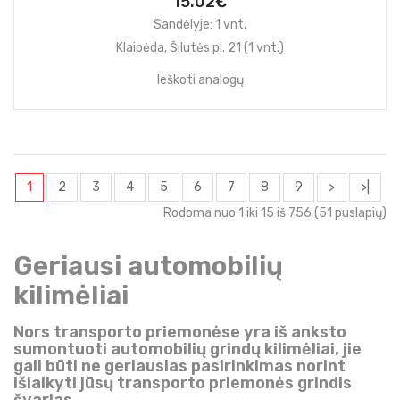
15.02€
Sandėlyje: 1 vnt.
Klaipėda, Šilutės pl. 21 (1 vnt.)
Ieškoti analogų
1
2
3
4
5
6
7
8
9
>
>|
Rodoma nuo 1 iki 15 iš 756 (51 puslapių)
Geriausi automobilių
kilimėliai
Nors transporto priemonėse yra iš anksto
sumontuoti automobilių grindų kilimėliai, jie
gali būti ne geriausias pasirinkimas norint
išlaikyti jūsų transporto priemonės grindis