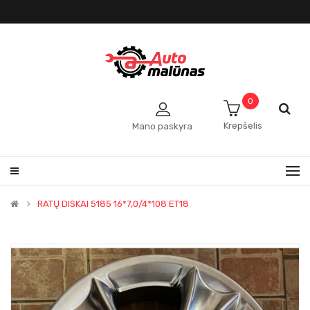
0
Krepšelis
Mano paskyra
RATŲ DISKAI 5185 16*7,0/4*108 ET18