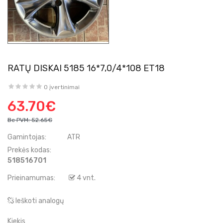
RATŲ DISKAI 5185 16*7,0/4*108 ET18
0 įvertinimai
63.70€
Be PVM:
52.65€
Gamintojas:
ATR
Prekės kodas:
518516701
Prieinamumas:
4 vnt.
Ieškoti analogų
Kiekis