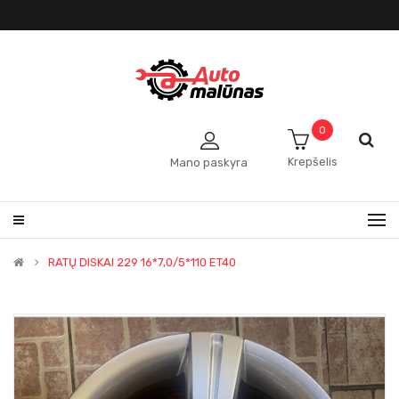
0
Krepšelis
Mano paskyra
RATŲ DISKAI 229 16*7,0/5*110 ET40