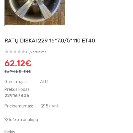
RATŲ DISKAI 229 16*7,0/5*110 ET40
0 įvertinimai
62.12€
Be PVM:
51.34€
Gamintojas:
ATR
Prekės kodas:
229167406
Prieinamumas:
5+ vnt.
Ieškoti analogų
Kiekis