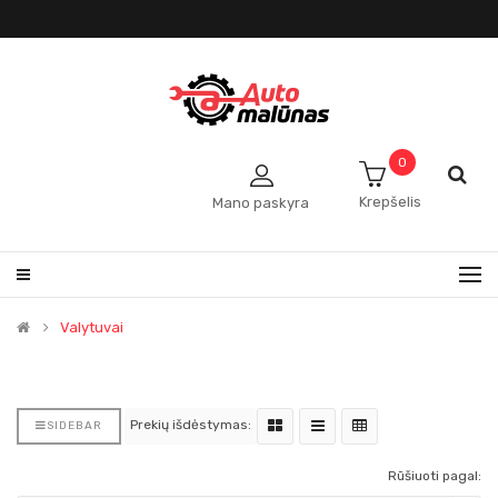
0
Krepšelis
Mano paskyra
Valytuvai
Prekių išdėstymas:
SIDEBAR
Rūšiuoti pagal: