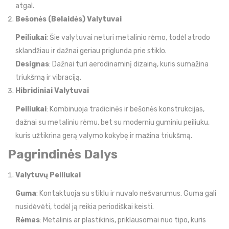
atgal.
Bešonės (Belaidės) Valytuvai
Peiliukai
: Šie valytuvai neturi metalinio rėmo, todėl atrodo
sklandžiau ir dažnai geriau priglunda prie stiklo.
Designas
: Dažnai turi aerodinaminį dizainą, kuris sumažina
triukšmą ir vibraciją.
Hibridiniai Valytuvai
Peiliukai
: Kombinuoja tradicinės ir bešonės konstrukcijas,
dažnai su metaliniu rėmu, bet su moderniu guminiu peiliuku,
kuris užtikrina gerą valymo kokybę ir mažina triukšmą.
Pagrindinės Dalys
Valytuvų Peiliukai
Guma
: Kontaktuoja su stiklu ir nuvalo nešvarumus. Guma gali
nusidėvėti, todėl ją reikia periodiškai keisti.
Rėmas
: Metalinis ar plastikinis, priklausomai nuo tipo, kuris