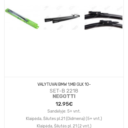
VALYTUVAI BMW 1;MB GLK 10-
SET-B 2218
NEGOTTI
12.95€
Sandėlyje: 5+ vnt.
Klaipėda, Šilutes pl.21 (Didmena) (5+ vnt.)
Klaipėda, Šilutės pl. 21 (2 vnt.)