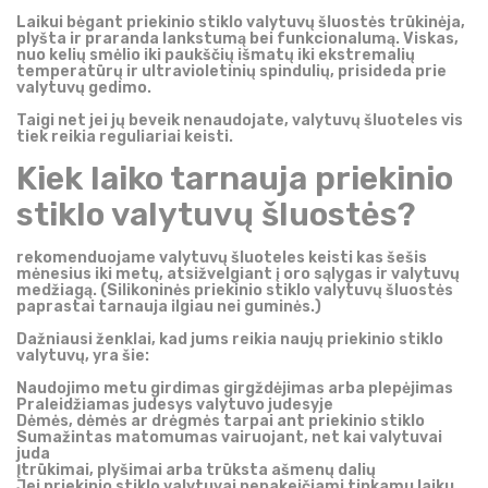
Laikui bėgant priekinio stiklo valytuvų šluostės trūkinėja,
plyšta ir praranda lankstumą bei funkcionalumą. Viskas,
nuo kelių smėlio iki paukščių išmatų iki ekstremalių
temperatūrų ir ultravioletinių spindulių, prisideda prie
valytuvų gedimo.
Taigi net jei jų beveik nenaudojate, valytuvų šluoteles vis
tiek reikia reguliariai keisti.
Kiek laiko tarnauja priekinio
stiklo valytuvų šluostės?
rekomenduojame valytuvų šluoteles keisti kas šešis
mėnesius iki metų, atsižvelgiant į oro sąlygas ir valytuvų
medžiagą. (Silikoninės priekinio stiklo valytuvų šluostės
paprastai tarnauja ilgiau nei guminės.)
Dažniausi ženklai, kad jums reikia naujų priekinio stiklo
valytuvų, yra šie:
Naudojimo metu girdimas girgždėjimas arba plepėjimas
Praleidžiamas judesys valytuvo judesyje
Dėmės, dėmės ar drėgmės tarpai ant priekinio stiklo
Sumažintas matomumas vairuojant, net kai valytuvai
juda
Įtrūkimai, plyšimai arba trūksta ašmenų dalių
Jei priekinio stiklo valytuvai nepakeičiami tinkamu laiku,