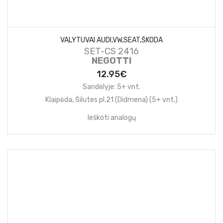
VALYTUVAI AUDI,VW,SEAT,ŠKODA
SET-CS 2416
NEGOTTI
12.95€
Sandėlyje: 5+ vnt.
Klaipėda, Šilutes pl.21 (Didmena) (5+ vnt.)
Ieškoti analogų