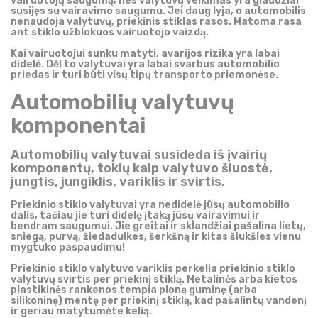
vairuotojų saugumą, nes valytuvų veikimas yra glaudžiai
susijęs su vairavimo saugumu. Jei daug lyja, o automobilis
nenaudoja valytuvų, priekinis stiklas rasos. Matoma rasa
ant stiklo užblokuos vairuotojo vaizdą.
Kai vairuotojui sunku matyti, avarijos rizika yra labai
didelė. Dėl to valytuvai yra labai svarbus automobilio
priedas ir turi būti visų tipų transporto priemonėse.
Automobilių valytuvų
komponentai
Automobilių valytuvai susideda iš įvairių
komponentų, tokių kaip valytuvo šluostė,
jungtis, jungiklis, variklis ir svirtis.
Priekinio stiklo valytuvai yra nedidelė jūsų automobilio
dalis, tačiau jie turi didelę įtaką jūsų vairavimui ir
bendram saugumui. Jie greitai ir sklandžiai pašalina lietų,
sniegą, purvą, žiedadulkes, šerkšną ir kitas šiukšles vienu
mygtuko paspaudimu!
Priekinio stiklo valytuvo variklis perkelia priekinio stiklo
valytuvų svirtis per priekinį stiklą. Metalinės arba kietos
plastikinės rankenos tempia ploną guminę (arba
silikoninę) mentę per priekinį stiklą, kad pašalintų vandenį
ir geriau matytumėte kelią.