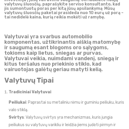
valytuvų šluosčių, paprašykite serviso konsultanto, kad
jis sumontuotų poras per kitą jūsų apsilankymą Mūsų
valytuvų šluosčių paketai prasideda nuo 10 eurų už porą –
tai nedidelė kaina, kurią reikia mokėti už ramybę.
Valytuvai yra svarbus automobilio
komponentas, užtikrinantis aiškią matomybę
ir saugumą esant blogoms oro sąlygoms,
tokioms kaip lietus, sniegas ar purvas.
Valytuvai veikia, nuimdami vandenį, sniegą ir
kitus teršalus nuo priekinio stiklo, kad
vairuotojas galėtų geriau matyti kelią.
Valytuvų Tipai
Tradiciniai Valytuvai
Peiliukai
: Paprastai su metaliniu rėmu ir guminiu peiliuku, kuris
valo stiklą.
Svirtys
: Valytuvų svirtys yra mechanizmas, kuris jungia
peiliukus su valytuvų varikliu ir leidžia jiems judėti pirmyn ir