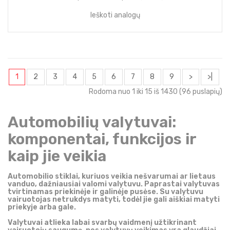
Ieškoti analogų
1
2
3
4
5
6
7
8
9
>
>|
Rodoma nuo 1 iki 15 iš 1430 (96 puslapių)
Automobilių valytuvai:
komponentai, funkcijos ir
kaip jie veikia
Automobilio stiklai, kuriuos veikia nešvarumai ar lietaus
vanduo, dažniausiai valomi valytuvu. Paprastai valytuvas
tvirtinamas priekinėje ir galinėje pusėse. Su valytuvu
vairuotojas netrukdys matyti, todėl jie gali aiškiai matyti
priekyje arba gale.
Valytuvai atlieka labai svarbų vaidmenį užtikrinant