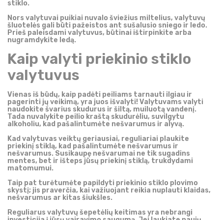
stiklo.
Nors valytuvai puikiai nuvalo šviežius miltelius, valytuvų
šluotelės gali būti pažeistos ant sušalusio sniego ir ledo.
Prieš paleisdami valytuvus, būtinai ištirpinkite arba
nugramdykite ledą.
Kaip valyti priekinio stiklo
valytuvus
Vienas iš būdų, kaip padėti peiliams tarnauti ilgiau ir
pagerinti jų veikimą, yra juos išvalyti! Valytuvams valyti
naudokite švarius skudurus ir šiltą, muiluotą vandenį.
Tada nuvalykite peilio kraštą skudurėliu, suvilgytu
alkoholiu, kad pašalintumėte nešvarumus ir alyvą.
Kad valytuvas veiktų geriausiai, reguliariai plaukite
priekinį stiklą, kad pašalintumėte nešvarumus ir
nešvarumus. Susikaupę nešvarumai ne tik sugadins
mentes, bet ir išteps jūsų priekinį stiklą, trukdydami
matomumui.
Taip pat turėtumėte papildyti priekinio stiklo plovimo
skystį; jis praverčia, kai važiuojant reikia nuplauti klaidas,
nešvarumus ar kitas šiukšles.
Reguliarus valytuvų šepetėlių keitimas yra nebrangi
investicija į jūsų vairavimo saugumą. Jei laukiate naujų