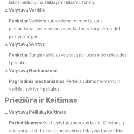
laikosi peiliuką ir suteikia jam reikiamą formą.
Valytuvų Variklis
Funkcija
: Variklis sukuria sukimo momentą, kuris
perduodamas per mechanizmus, kad peiliukai galėtų judėti
pirmyn ir atgal.
Valytuvų Svirtys
Funkcija
: Jungia variklį su valytuvų peiliukais ir perkelia judesį
į peiliukus.
Valytuvų Mechanizmai
Pagrindinis mechanizmas
: Perkelia sukimo momentą iš
variklio į svirtys ir peiliukus.
Priežiūra ir Keitimas
Valytuvų Peiliukų Keitimas
Periodiškumas
: Keisti valytuvų peiliukus kas 6-12 mėnesių
arba kai pastebite, kad jie nebeveikia efektyviai (pavyzdžiui,