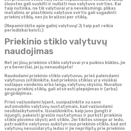
šluostės gali suskilti ir nulūžti nuo valytuvo svirties. Kai
taip nutinka, ne tik valytuvai yra neveiksmingi, plikas
metalinis ar plastikinis valytuvo svirtis gali sugadinti
priekinį stiklą, nes jis braižosi per stiklą.
(Nepamirškite apie galinį valytuvą! Jį taip pat reikia
periodiškai keisti.)
Priekinio stiklo valytuvų
naudojimas
Net jei jūsų priekinio stiklo valytuvai yra puikios būklės, jie
yra beverčiai, jei jų nenaudojate!
Naudodami priekinio stiklo valytuvus, prieš paleisdami
valytuvus įsitikinkite, kad priekinis stiklas yra visiškai
sušlapęs vandeniu arba langų valytuvų skysčiu. Nuvalius
sausą priekinį stiklą, gali atsirasti plepėjimas ir (arba)
girgždėjimas.
Prieš važiuodami lyjant, susipažinkite su savo
automobilio valytuvų nustatymais, kad važiuodami
nesiblaškytumėte. Išsiaiškinkite, kaip juos įjungti ir
išjungti, pakeisti greičio nustatymus ir purkšti priekinio
stiklo plovimo skystį ant stiklo. Jei tikitės sniego ar ledo,
patraukite valytuvus aukštyn nuo priekinio stiklo, kad ant
valytuvų nesusidarytų ledas ir jie nepriliptų prie priekinio