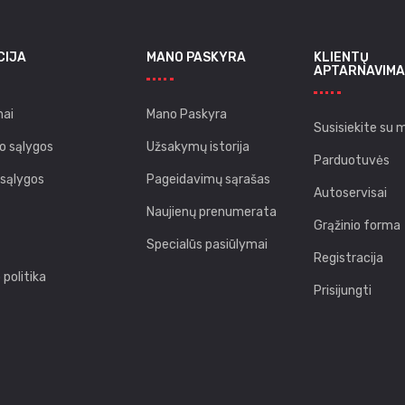
CIJA
MANO PASKYRA
KLIENTŲ
APTARNAVIMA
ai
Mano Paskyra
Susisiekite su 
o sąlygos
Užsakymų istorija
Parduotuvės
 sąlygos
Pageidavimų sąrašas
Autoservisai
Naujienų prenumerata
Grąžinio forma
Specialūs pasiūlymai
Registracija
politika
Prisijungti