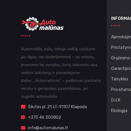
INFORMA
Apmokėjim
Pristatym
Automobilių dalių rinkoje veiklą vykdome
jau ilgiau nei dvidešimtmetį – tai nebūtų
Grąžinimo
įmanoma be vertybių, kurių laikomės visą
Garantijos
veiklos laikotarpį ir puoselėjame
Taisyklės
dabar.
„Automalūnas“ – patikimas partneris
verslui ir geriausias pasirinkimas, jei
Privatumo 
sugedo automobilis.
D.U.K
Šilutės pl. 21, LT-91107 Klaipėda
Ekologija
+370 46 300802
info@automalunas.lt