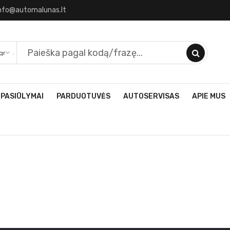
nfo@automalunas.lt
 PASIŪLYMAI
PARDUOTUVĖS
AUTOSERVISAS
APIE MUS