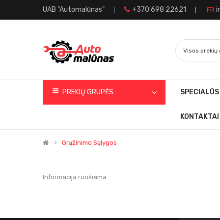
UAB "Automalūnas"
+370 698 22621
i
PREKIŲ GRUPĖS
SPECIALŪS
KONTAKTAI
Grąžinimo Sąlygos
Informacija ruošiama