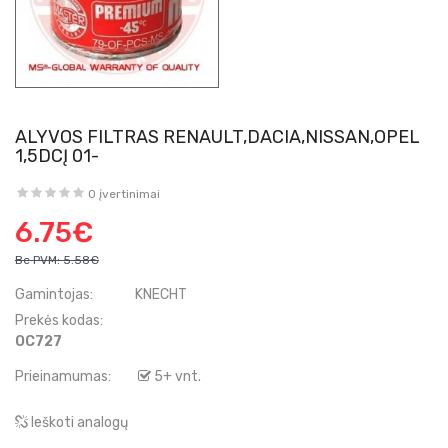
ALYVOS FILTRAS RENAULT,DACIA,NISSAN,OPEL
1,5DCĮ 01-
0 įvertinimai
6.75€
Be PVM:
5.58€
Gamintojas:
KNECHT
Prekės kodas:
OC727
Prieinamumas:
5+ vnt.
Ieškoti analogų