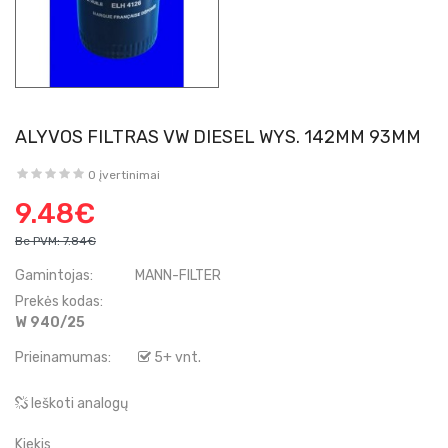
ALYVOS FILTRAS VW DIESEL WYS. 142MM 93MM
0 įvertinimai
9.48€
Be PVM:
7.84€
Gamintojas:
MANN-FILTER
Prekės kodas:
W 940/25
Prieinamumas:
5+ vnt.
Ieškoti analogų
Kiekis