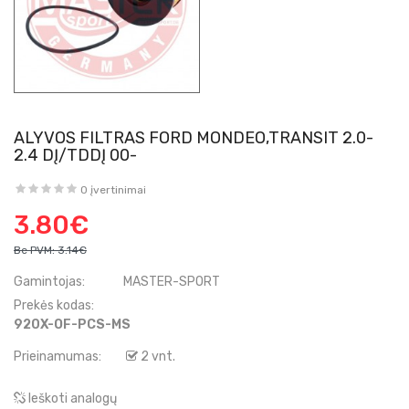
ALYVOS FILTRAS FORD MONDEO,TRANSIT 2.0-
2.4 DĮ/TDDĮ 00-
0 įvertinimai
3.80€
Be PVM:
3.14€
Gamintojas:
MASTER-SPORT
Prekės kodas:
920X-OF-PCS-MS
Prieinamumas:
2 vnt.
Ieškoti analogų