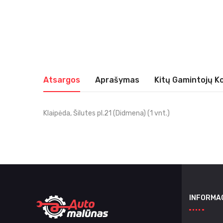
Atsargos
Aprašymas
Kitų Gamintojų K
Klaipėda, Šilutes pl.21 (Didmena) (1 vnt.)
INFORMA