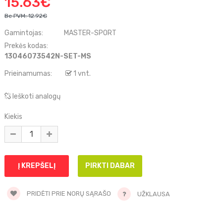
15.63€
Be PVM:
12.92€
Gamintojas:
MASTER-SPORT
Prekės kodas:
13046073542N-SET-MS
Prieinamumas:
1 vnt.
Ieškoti analogų
Kiekis
PRIDĖTI PRIE NORŲ SĄRAŠO
UŽKLAUSA