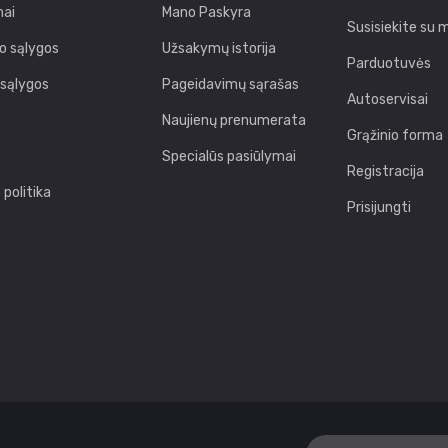
ai
Mano Paskyra
Susisiekite su 
o sąlygos
Užsakymų istorija
Parduotuvės
 sąlygos
Pageidavimų sąrašas
Autoservisai
Naujienų prenumerata
Grąžinio forma
Specialūs pasiūlymai
Registracija
politika
Prisijungti