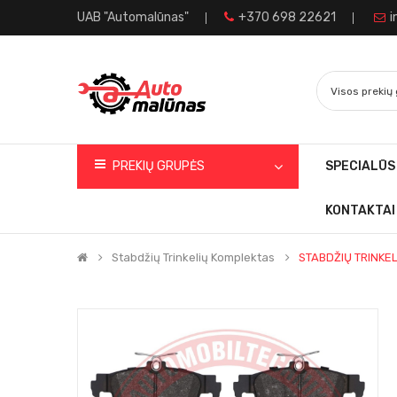
UAB "Automalūnas"
+370 698 22621
i
PREKIŲ GRUPĖS
SPECIALŪS
KONTAKTAI
Stabdžių Trinkelių Komplektas
STABDŽIŲ TRINKE