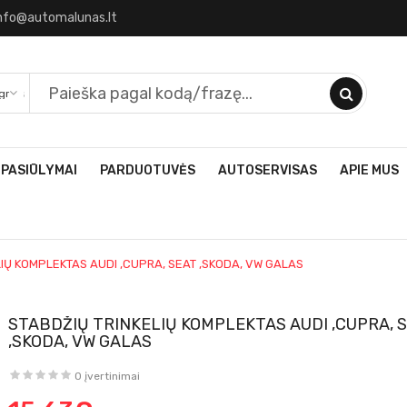
nfo@automalunas.lt
 PASIŪLYMAI
PARDUOTUVĖS
AUTOSERVISAS
APIE MUS
LIŲ KOMPLEKTAS AUDI ,CUPRA, SEAT ,SKODA, VW GALAS
STABDŽIŲ TRINKELIŲ KOMPLEKTAS AUDI ,CUPRA, 
,SKODA, VW GALAS
0 įvertinimai