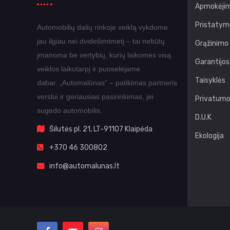
Apmokėjim
Pristatym
Automobilių dalių rinkoje veiklą vykdome
jau ilgiau nei dvidešimtmetį – tai nebūtų
Grąžinimo
įmanoma be vertybių, kurių laikomės visą
Garantijos
veiklos laikotarpį ir puoselėjame
Taisyklės
dabar.
„Automalūnas“ – patikimas partneris
verslui ir geriausias pasirinkimas, jei
Privatumo 
sugedo automobilis.
D.U.K
Šilutės pl. 21, LT-91107 Klaipėda
Ekologija
+370 46 300802
info@automalunas.lt