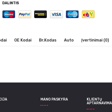
DALINTIS
odai
OE Kodai
Br.kodas
Auto
Įvertinimai (0)
CIJA
MANO PASKYRA
KLIENTŲ
APTARNAVIMA