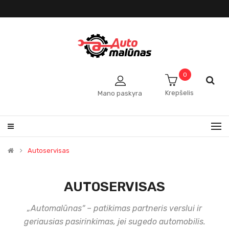
0
Krepšelis
Mano paskyra
Autoservisas
AUTOSERVISAS
„Automalūnas“ – patikimas partneris verslui ir
geriausias pasirinkimas, jei sugedo automobilis.