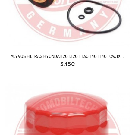
A
LYVOS FILTRAS HYUNDAI I20 I, I20 II, I30, I40 I, I40 I CW, IX20, IX35, IX55 1.1D-5.0 03.05-
3.15€