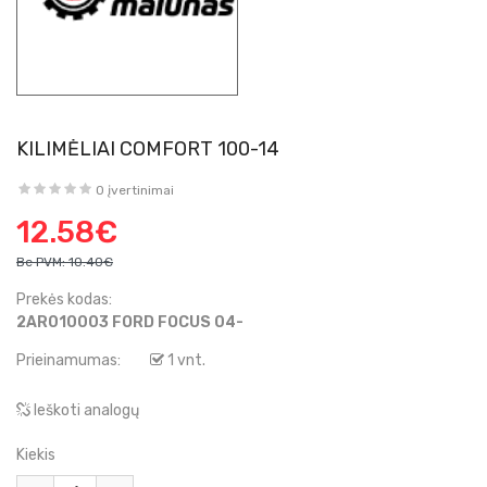
KILIMĖLIAI COMFORT 100-14
0 įvertinimai
12.58€
Be PVM:
10.40€
Prekės kodas:
2AR010003 FORD FOCUS 04-
Prieinamumas:
1 vnt.
Ieškoti analogų
Kiekis