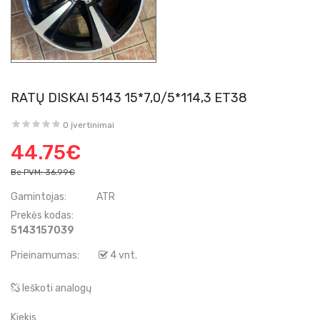
RATŲ DISKAI 5143 15*7,0/5*114,3 ET38
0 įvertinimai
44.75€
Be PVM:
36.99€
Gamintojas:
ATR
Prekės kodas:
5143157039
Prieinamumas:
4 vnt.
Ieškoti analogų
Kiekis