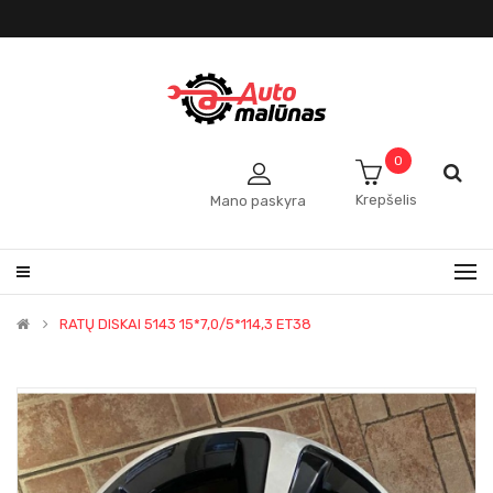
0
Krepšelis
Mano paskyra
RATŲ DISKAI 5143 15*7,0/5*114,3 ET38