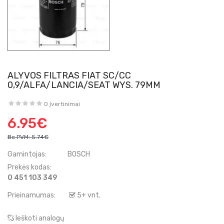
ALYVOS FILTRAS FIAT SC/CC
0,9/ALFA/LANCIA/SEAT WYS. 79MM
0 įvertinimai
6.95€
Be PVM:
5.74€
Gamintojas:
BOSCH
Prekės kodas:
0 451 103 349
Prieinamumas:
5+ vnt.
Ieškoti analogų