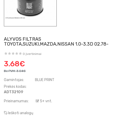
ALYVOS FILTRAS
TOYOTA,SUZUKI,MAZDA,NISSAN 1.0-3.3D 02.78-
0 įvertinimai
3.68€
Be PVM:
3.04€
Gamintojas:
BLUE PRINT
Prekės kodas:
ADT32109
Prieinamumas:
5+ vnt.
Ieškoti analogų