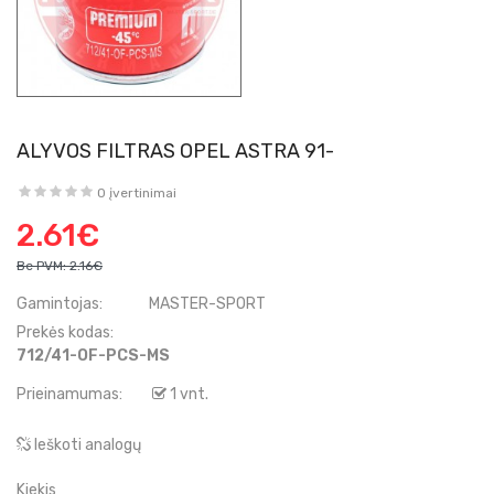
ALYVOS FILTRAS OPEL ASTRA 91-
0 įvertinimai
2.61€
Be PVM:
2.16€
Gamintojas:
MASTER-SPORT
Prekės kodas:
712/41-OF-PCS-MS
Prieinamumas:
1 vnt.
Ieškoti analogų
Kiekis